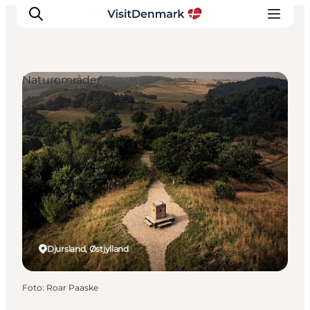
Naturområder
Inspiration
Destinationer
Oplevelser
Overnatning
Planlæg ferien
Djursland, Østjylland
Foto
:
Roar Paaske