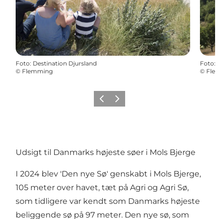
Foto
:
Destination Djursland
Foto
:
©
Flemming
©
Fle
Forrige
Næste
Udsigt til Danmarks højeste søer i Mols Bjerge
I 2024 blev '
Den nye Sø
' genskabt i Mols Bjerge,
105 meter over havet, tæt på Agri og Agri Sø,
som tidligere var kendt som Danmarks højeste
beliggende sø på 97 meter. Den nye sø, som