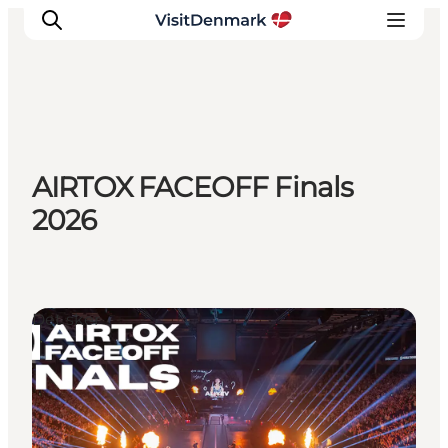
Inspiration
AIRTOX FACEOFF Finals
Destinationer
2026
Oplevelser
Overnatning
Planlæg ferien
Det sker