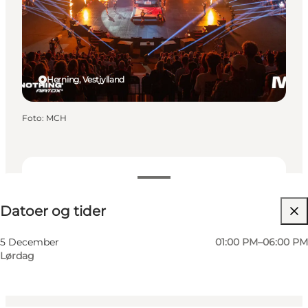
Herning, Vestjylland
Foto
:
MCH
Datoer og tider
Datoer og tider
Besøg hjemmeside
Mig selv, Min partner, Venner, Børn
5 December
01:00 PM–06:00 PM
Lørdag