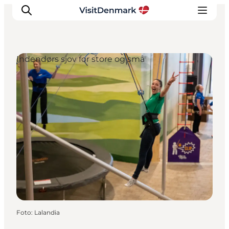
Indendørs sjov for store og små
Inspiration
Destinationer
Oplevelser
Overnatning
Planlæg ferien
Foto
:
Lalandia