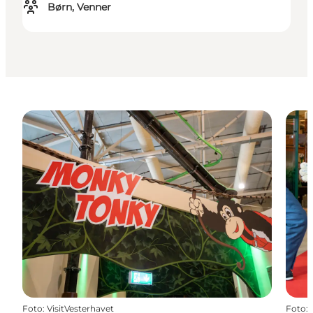
Børn, Venner
Foto
:
VisitVesterhavet
Foto
: