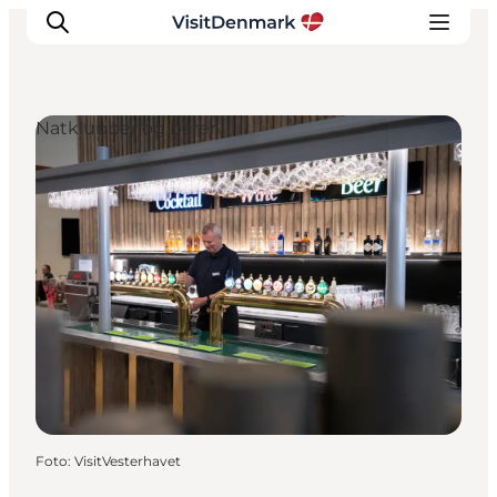
Natklubber og barer
Inspiration
Destinationer
Oplevelser
Overnatning
Planlæg ferien
Foto
:
VisitVesterhavet