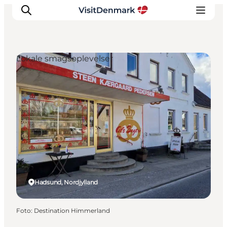
Lokale smagsoplevelser
Inspiration
Destinationer
Oplevelser
Overnatning
Planlæg ferien
Hadsund, Nordjylland
Foto
:
Destination Himmerland