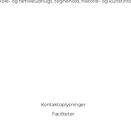
le- og familieudflugt, tegnehold, historie- og kunstint
Kontaktoplysninger
Faciliteter