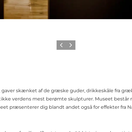
Forrige
Næste
aver skænket af de græske guder, drikkeskåle fra græk
ntikke verdens mest berømte skulpturer. Museet består
et præsenterer dig blandt andet også for effekter fra 