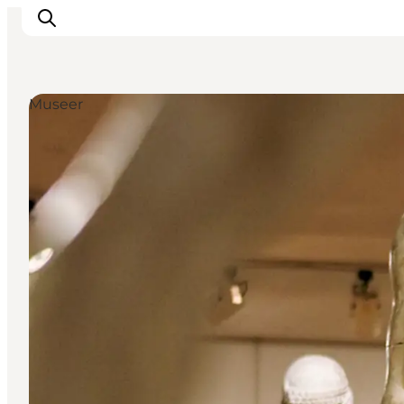
Museer
Inspiration
Destinationer
Oplevelser
Overnatning
Planlæg ferien