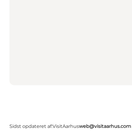
Sidst opdateret af:
VisitAarhus
web@visitaarhus.com