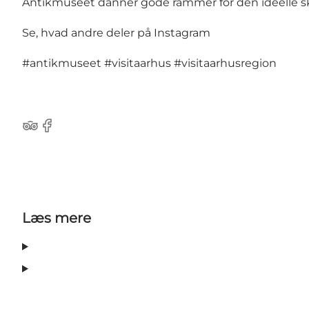
Antikmuseet danner gode rammer for den ideelle sko
Se, hvad andre deler på Instagram
#antikmuseet
#visitaarhus
#visitaarhusregion
TripAdvisor
Facebook
Læs mere