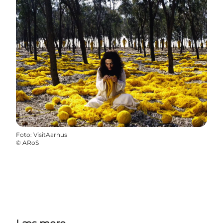
Foto
:
VisitAarhus
©
ARoS