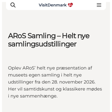
ARoS Samling – Helt nye
Inspiration
samlingsudstillinger
Destinationer
Oplevelser
Overnatning
Oplev ARoS’ helt nye præsentation af
Planlæg ferien
museets egen samling i helt nye
udstillinger fra den 28. november 2026.
Her vil samtidskunst og klassikere mødes
i nye sammenhænge.