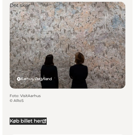
Det sker
Aarhus, Østjylland
Foto
:
VisitAarhus
©
ARoS
Køb billet her