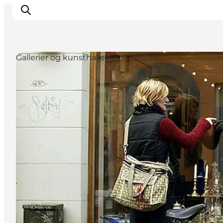
Gallerier og kunsthaller
Inspiration
Destinationer
Oplevelser
Overnatning
Planlæg ferien