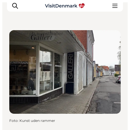
Gallerier og kunsthaller
Inspiration
Destinationer
Oplevelser
Overnatning
Planlæg ferien
Foto
:
Kunst uden rammer