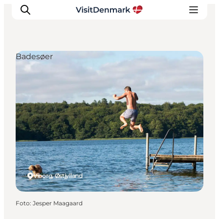
Badesøer
Inspiration
Destinationer
Oplevelser
Overnatning
Planlæg ferien
Viborg, Østjylland
Foto
:
Jesper Maagaard