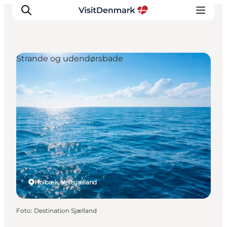
Strande og udendørsbade
Inspiration
Destinationer
Oplevelser
Overnatning
Planlæg ferien
Holbæk, Vestsjælland
Foto
:
Destination Sjælland