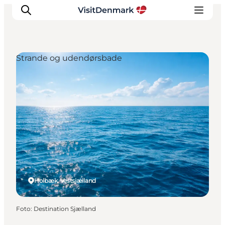
Strande og udendørsbade
Inspiration
Destinationer
Oplevelser
Overnatning
Planlæg ferien
Holbæk, Vestsjælland
Foto
:
Destination Sjælland