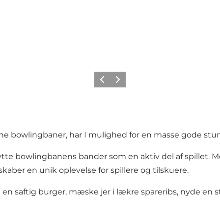
Forrige
Næste
derne bowlingbaner, har I mulighed for en masse gode s
te bowlingbanens bander som en aktiv del af spillet. M
skaber en unik oplevelse for spillere og tilskuere.
i en saftig burger, mæske jer i lækre spareribs, nyde en