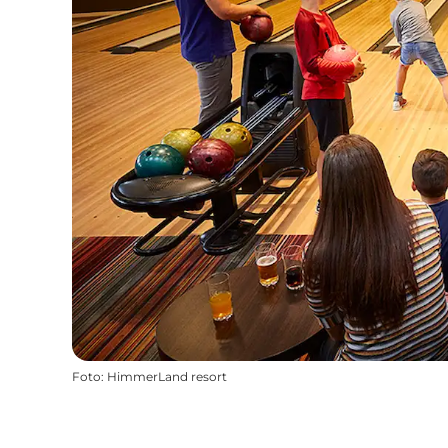
Foto
:
HimmerLand resort