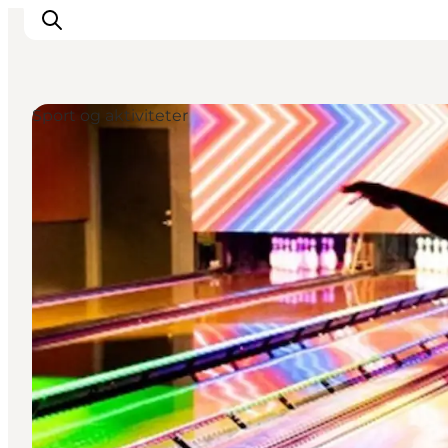
Sport og aktiviteter
Inspiration
Destinationer
Oplevelser
Overnatning
Planlæg ferien