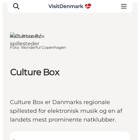
Kulturhuse /
spillesteder
Foto
:
Wonderful Copenhagen
Inspiration
Destinationer
Oplevelser
Culture Box
Overnatning
Planlæg ferien
Culture Box er Danmarks regionale
spillested for elektronisk musik og en af
landets mest prominente natklubber.