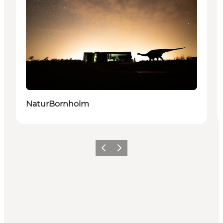
NaturBornholm
Forrige
Næste