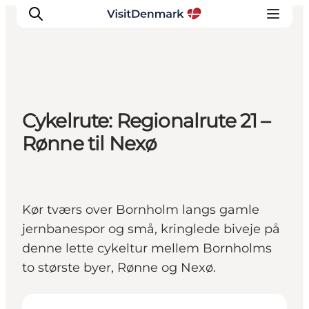
Inspiration
Cykelrute: Regionalrute 21 –
Destinationer
Rønne til Nexø
Oplevelser
Overnatning
Planlæg ferien
Kør tværs over Bornholm langs gamle
jernbanespor og små, kringlede biveje på
denne lette cykeltur mellem Bornholms
to største byer, Rønne og Nexø.