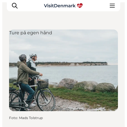
Ture på egen hånd
Inspiration
Destinationer
Oplevelser
Overnatning
Planlæg ferien
Foto
:
Mads Tolstrup