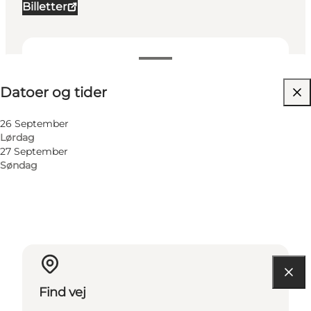
Billetter
Datoer og tider
Datoer og tider
Besøg hjemmeside
Min virksomhed, Mig selv, Min partner, Venner,
26 September
Børn
Lørdag
27 September
Søndag
Find vej