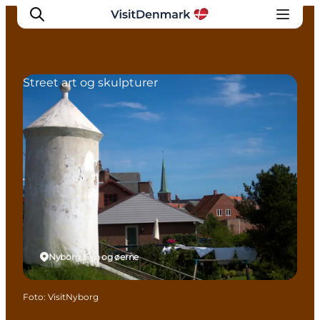
Street art og skulpturer
Inspiration
Destinationer
Oplevelser
Overnatning
Planlæg ferien
Nyborg, Fyn og øerne
Foto
:
VisitNyborg