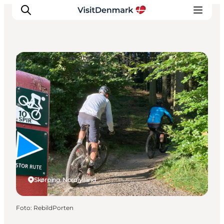
Sport og aktiviteter
Inspiration
Destinationer
Oplevelser
Overnatning
Planlæg ferien
Skørping, Nordjylland
Foto
:
RebildPorten