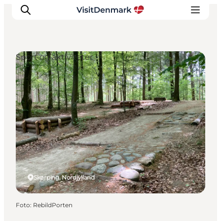
Sport og aktiviteter
Inspiration
Destinationer
Oplevelser
Overnatning
Planlæg ferien
Skørping, Nordjylland
Foto
:
RebildPorten