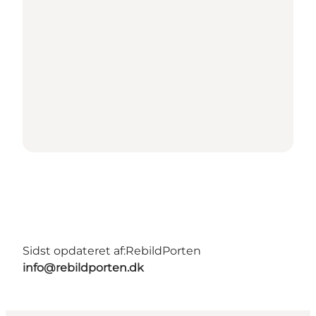
Sidst opdateret af:
RebildPorten
info@rebildporten.dk