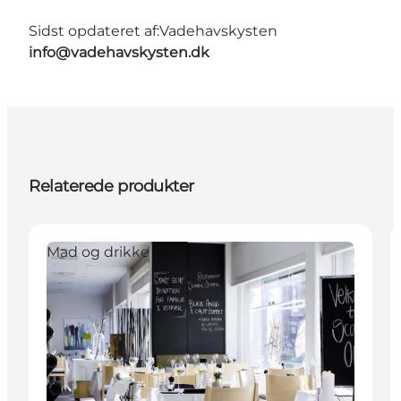
Sidst opdateret af:
Vadehavskysten
info@vadehavskysten.dk
Relaterede produkter
Mad og drikke