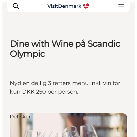
Dine with Wine på Scandic
Inspiration
Olympic
Destinationer
Oplevelser
Overnatning
Nyd en dejlig 3 retters menu inkl. vin for
Planlæg ferien
kun DKK 250 per person.
Det sker