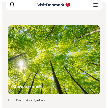
Naturområder
Inspiration
Destinationer
Oplevelser
Overnatning
Planlæg ferien
Sorø, Vestsjælland
Foto
:
Destination Sjælland