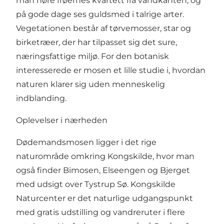
man høre frøernes kvartett fra vandkanten, og
på gode dage ses guldsmed i talrige arter.
Vegetationen består af tørvemosser, star og
birketræer, der har tilpasset sig det sure,
næringsfattige miljø. For den botanisk
interesserede er mosen et lille studie i, hvordan
naturen klarer sig uden menneskelig
indblanding.
Oplevelser i nærheden
Dødemandsmosen ligger i det rige
naturområde omkring Kongskilde, hvor man
også finder Bimosen, Elseengen og Bjerget
med udsigt over Tystrup Sø. Kongskilde
Naturcenter er det naturlige udgangspunkt
med gratis udstilling og vandreruter i flere