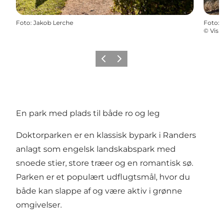
Foto
:
Jakob Lerche
Foto
:
©
Visi
Forrige
Næste
En park med plads til både ro og leg
Doktorparken er en klassisk bypark i Randers
anlagt som engelsk landskabspark med
snoede stier, store træer og en romantisk sø.
Parken er et populært udflugtsmål, hvor du
både kan slappe af og være aktiv i grønne
omgivelser.