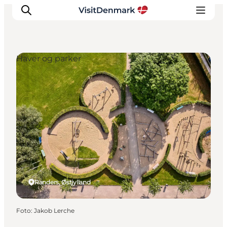
Haver og parker
Inspiration
Destinationer
Oplevelser
Overnatning
Planlæg ferien
Randers, Østjylland
Foto
:
Jakob Lerche