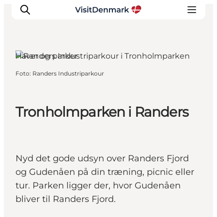
Randers, Østjylland
Haver og parker
Foto
:
Randers Industriparkour
Inspiration
Destinationer
Oplevelser
Tronholmparken i Randers
Overnatning
Planlæg ferien
Nyd det gode udsyn over Randers Fjord
og Gudenåen på din træning, picnic eller
tur. Parken ligger der, hvor Gudenåen
bliver til Randers Fjord.