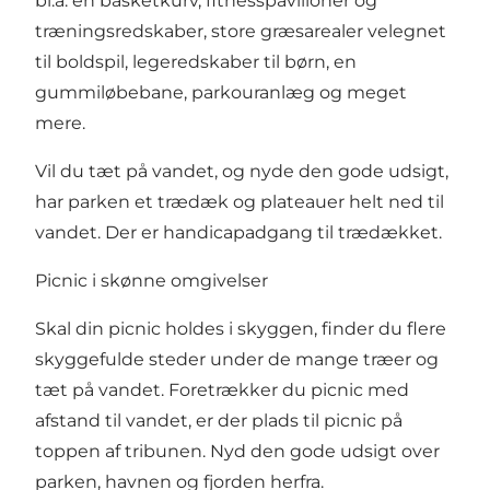
bl.a. en basketkurv, fitnesspavilloner og
træningsredskaber, store græsarealer velegnet
til boldspil, legeredskaber til børn, en
gummiløbebane, parkouranlæg og meget
mere.
Vil du tæt på vandet, og nyde den gode udsigt,
har parken et trædæk og plateauer helt ned til
vandet. Der er handicapadgang til trædækket.
Picnic i skønne omgivelser
Skal din picnic holdes i skyggen, finder du flere
skyggefulde steder under de mange træer og
tæt på vandet. Foretrækker du picnic med
afstand til vandet, er der plads til picnic på
toppen af tribunen. Nyd den gode udsigt over
parken, havnen og fjorden herfra.