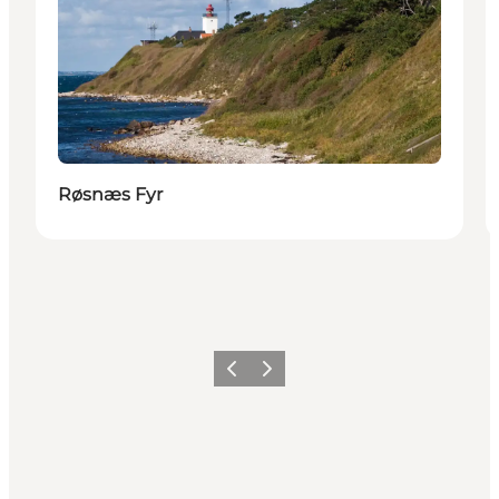
Røsnæs Fyr
Forrige
Næste