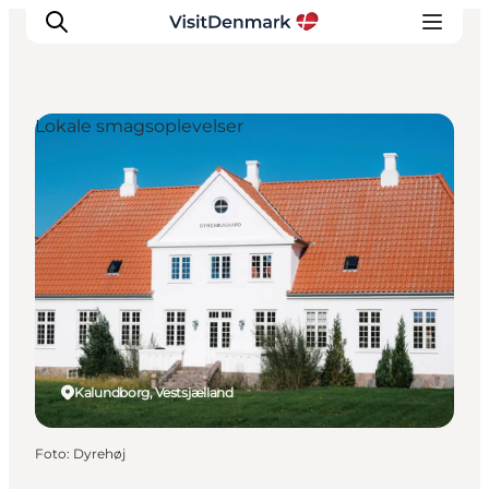
Lokale smagsoplevelser
Inspiration
Destinationer
Oplevelser
Overnatning
Planlæg ferien
Kalundborg, Vestsjælland
Foto
:
Dyrehøj