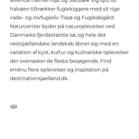
levende havnemiljø, og Saltbæk Vig syd for
halvøen tiltrækker fuglekiggere med sit rige
vade- og rovfugleliv. Tissø og Fugledegård
Naturcenter byder på naturoplevelser ved
Danmarks fjerdestørste sø, og hele det
vestsjællandske landskab åbner sig med en
variation af kyst, kultur og kulinariske oplevelser
der overrasker de fleste besøgende. Find
endnu flere oplevelser og inspiration på
destinationsjaelland.dk
.
TripAdvisor