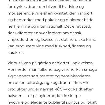
mikroklima som Røsnæs overdrev er berømt
for, dyrkes druer der bliver til hvidvine og
mousserende vine af en kvalitet, der har gjort
sig bemærket med pokaler og diplomer både
herhjemme og internationalt. Det er et sted,
der udfordrer enhver fordom om dansk
vinproduktion og beviser, at det nordiske klima
kan producere vine med friskhed, finesse og
karakter.
Vinbutikken på gården er hjertet i oplevelsen.
Her møder man folkene bag vinene, kan smage
sig gennem sortimentet og høre historierne
om de enkelte årgange og druemarker. Alle
produkter under navnet RÖS — opkaldt efter
halvøen — er på hylderne, fra de skarpe
hvidvine og elegante bobler til spiritus og lokalt