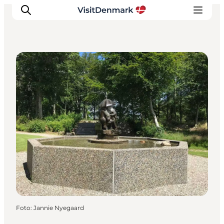
Haver og parker
Inspiration
Destinationer
Oplevelser
Overnatning
Planlæg ferien
Foto
:
Jannie Nyegaard