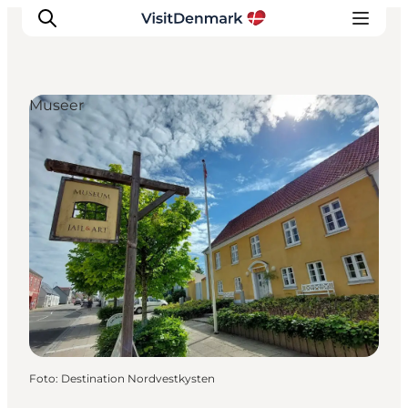
Museer
Inspiration
Destinationer
Oplevelser
Overnatning
Planlæg ferien
Foto
:
Destination Nordvestkysten