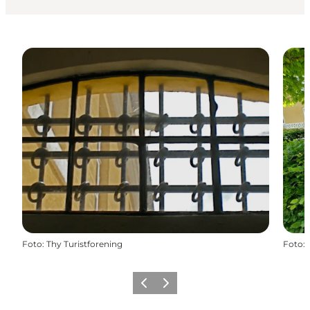
Foto
:
Thy Turistforening
Foto
:
Forrige
Næste