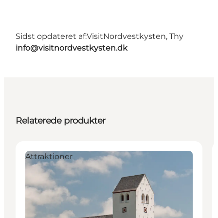
Sidst opdateret af:
VisitNordvestkysten, Thy
info@visitnordvestkysten.dk
Relaterede produkter
Attraktioner