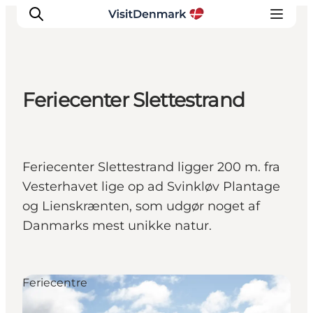
Feriecenter Slettestrand
Inspiration
Destinationer
Oplevelser
Feriecenter Slettestrand ligger 200 m. fra
Overnatning
Vesterhavet lige op ad Svinkløv Plantage
Planlæg ferien
og Lienskrænten, som udgør noget af
Danmarks mest unikke natur.
Feriecentre