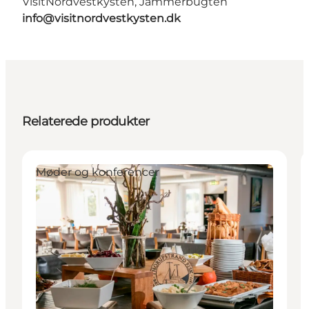
VisitNordvestkysten, Jammerbugten
info@visitnordvestkysten.dk
Relaterede produkter
Møder og konferencer