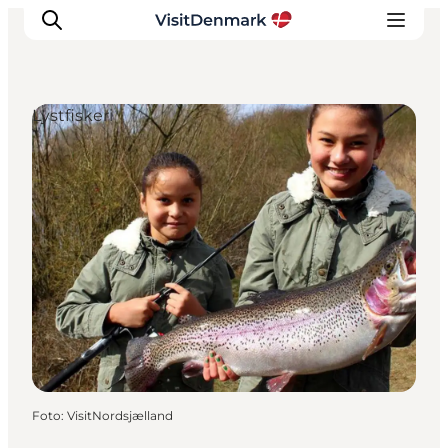
Lystfiskeri
Inspiration
Destinationer
Oplevelser
Overnatning
Planlæg ferien
Foto
:
VisitNordsjælland