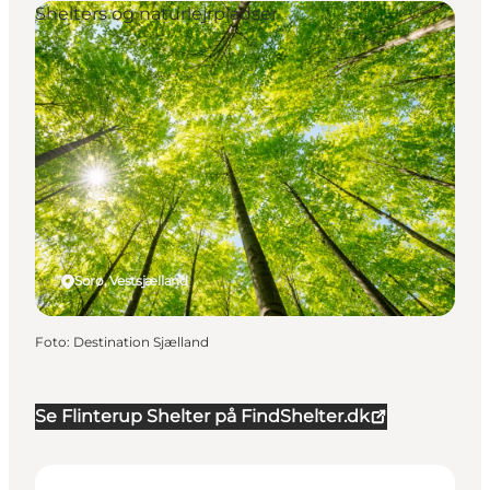
Shelters og naturlejrpladser
Sorø, Vestsjælland
Foto
:
Destination Sjælland
Se Flinterup Shelter på FindShelter.dk