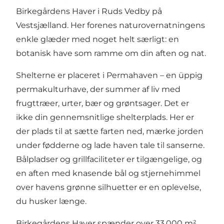
Birkegårdens Haver
i Ruds Vedby på
Vestsjælland. Her forenes naturovernatningens
enkle glæder med noget helt særligt: en
botanisk have som ramme om din aften og nat.
Shelterne er placeret i Permahaven – en üppig
permakulturhave, der summer af liv med
frugttræer, urter, bær og grøntsager. Det er
ikke din gennemsnitlige shelterplads. Her er
der plads til at sætte farten ned, mærke jorden
under fødderne og lade haven tale til sanserne.
Bålpladser og grillfaciliteter er tilgængelige, og
en aften med knasende bål og stjernehimmel
over havens grønne silhuetter er en oplevelse,
du husker længe.
Birkegårdens Haver spænder over 33.000 m²