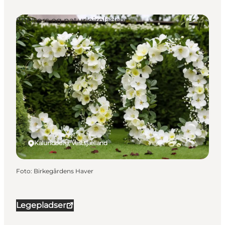
Shelters og naturlejrpladser
Kalundborg, Vestsjælland
Foto
:
Birkegårdens Haver
Legepladser