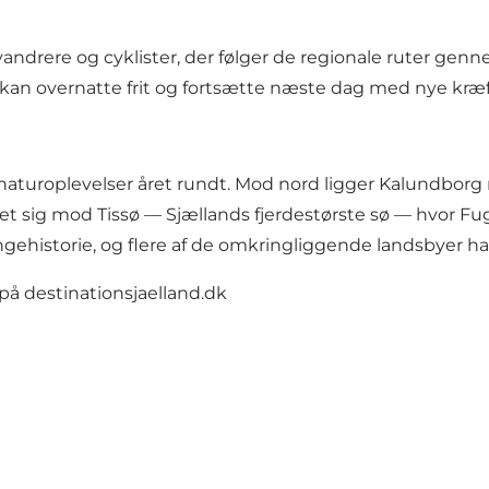
andrere og cyklister, der følger de regionale ruter genn
n overnatte frit og fortsætte næste dag med nye kræf
aturoplevelser året rundt. Mod nord ligger Kalundborg 
t sig mod Tissø — Sjællands fjerdestørste sø — hvor Fu
gehistorie, og flere af de omkringliggende landsbyer har 
 på
destinationsjaelland.dk