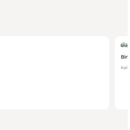
Ove
Bir
Kalu