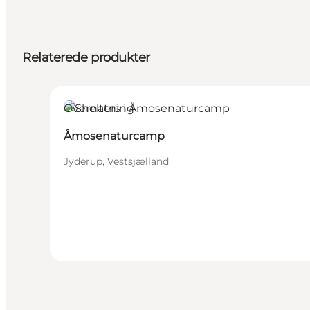
Relaterede produkter
Overnatning
Åmosenaturcamp
Jyderup, Vestsjælland