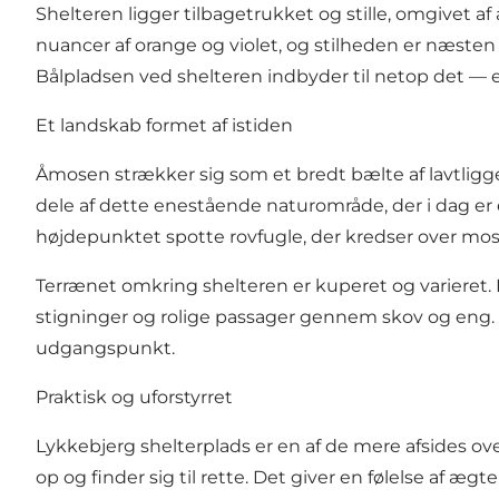
Shelteren ligger tilbagetrukket og stille, omgivet 
nuancer af orange og violet, og stilheden er næsten 
Bålpladsen ved shelteren indbyder til netop det —
Et landskab formet af istiden
Åmosen strækker sig som et bredt bælte af lavtlig
dele af dette enestående naturområde, der i dag er 
højdepunktet spotte rovfugle, der kredser over mo
Terrænet omkring shelteren er kuperet og varieret
stigninger og rolige passager gennem skov og eng. 
udgangspunkt.
Praktisk og uforstyrret
Lykkebjerg shelterplads er en af de mere afsides
op og finder sig til rette. Det giver en følelse af æ