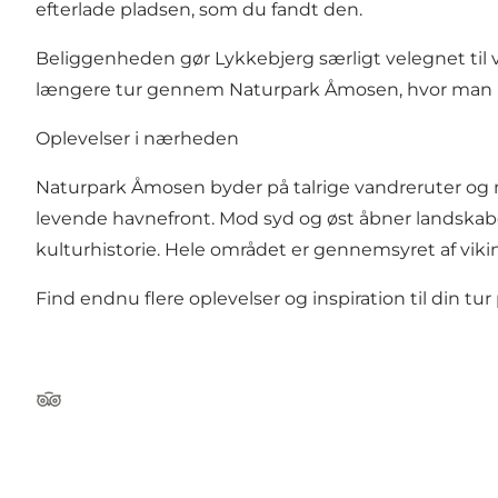
efterlade pladsen, som du fandt den.
Beliggenheden gør Lykkebjerg særligt velegnet til v
længere tur gennem Naturpark Åmosen, hvor man ka
Oplevelser i nærheden
Naturpark Åmosen byder på talrige vandreruter og n
levende havnefront. Mod syd og øst åbner landskabe
kulturhistorie. Hele området er gennemsyret af vikin
Find endnu flere oplevelser og inspiration til din tur
TripAdvisor