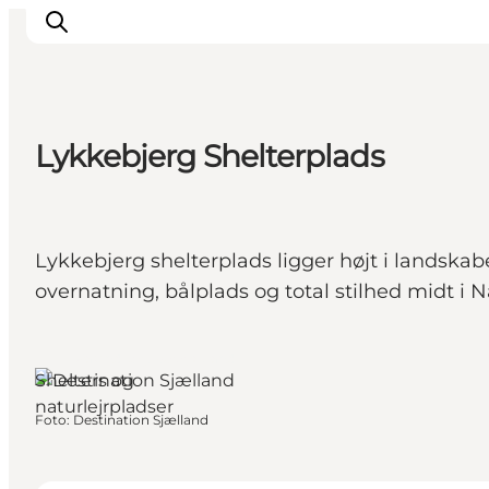
Lykkebjerg Shelterplads
Inspiration
Destinationer
Oplevelser
Lykkebjerg shelterplads ligger højt i landska
Overnatning
overnatning, bålplads og total stilhed midt 
Planlæg ferien
Kalundborg, Vestsjælland
Shelters og
naturlejrpladser
Foto
:
Destination Sjælland