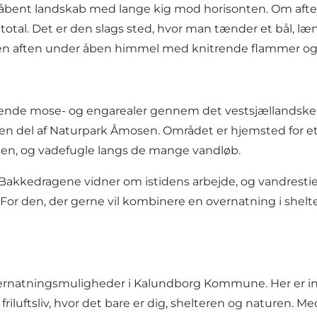
af åbent landskab med lange kig mod horisonten. Om afte
total. Det er den slags sted, hvor man tænder et bål, læn
 en aften under åben himmel med knitrende flammer og 
gende mose- og engarealer gennem det vestsjællandske
en del af Naturpark Åmosen. Området er hjemsted for et 
sen, og vadefugle langs de mange vandløb.
. Bakkedragene vidner om istidens arbejde, og vandrest
For den, der gerne vil kombinere en overnatning i shelt
 overnatningsmuligheder i Kalundborg Kommune. Her er
gte friluftsliv, hvor det bare er dig, shelteren og naturen