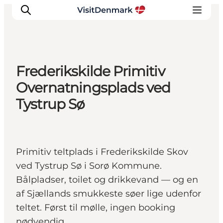
Frederikskilde Primitiv
Inspiration
Overnatningsplads ved
Destinationer
Tystrup Sø
Oplevelser
Overnatning
Planlæg ferien
Primitiv teltplads i Frederikskilde Skov
ved Tystrup Sø i Sorø Kommune.
Bålpladser, toilet og drikkevand — og en
af Sjællands smukkeste søer lige udenfor
teltet. Først til mølle, ingen booking
nødvendig.