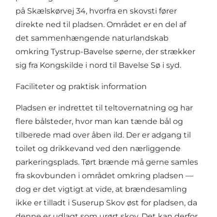
på Skælskørvej 34, hvorfra en skovsti fører
direkte ned til pladsen. Området er en del af
det sammenhængende naturlandskab
omkring Tystrup-Bavelse søerne, der strækker
sig fra Kongskilde i nord til Bavelse Sø i syd.
Faciliteter og praktisk information
Pladsen er indrettet til teltovernatning og har
flere bålsteder, hvor man kan tænde bål og
tilberede mad over åben ild. Der er adgang til
toilet og drikkevand ved den nærliggende
parkeringsplads. Tørt brænde må gerne samles
fra skovbunden i området omkring pladsen —
dog er det vigtigt at vide, at brændesamling
ikke er tilladt i Suserup Skov øst for pladsen, da
denne er udlagt som urørt skov. Det kan derfor