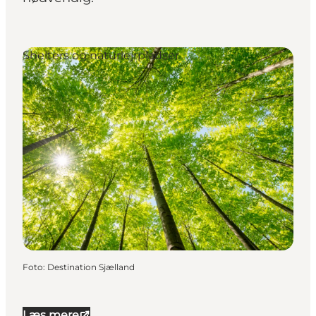
Shelters og naturlejrpladser
Foto
:
Destination Sjælland
Læs mere