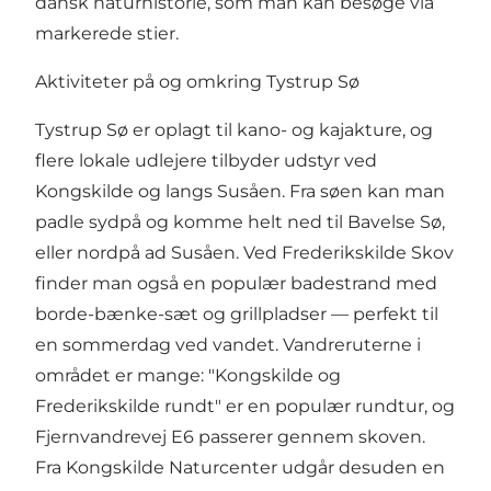
dansk naturhistorie, som man kan besøge via
markerede stier.
Aktiviteter på og omkring Tystrup Sø
Tystrup Sø er oplagt til kano- og kajakture, og
flere lokale udlejere tilbyder udstyr ved
Kongskilde og langs Susåen. Fra søen kan man
padle sydpå og komme helt ned til Bavelse Sø,
eller nordpå ad Susåen. Ved Frederikskilde Skov
finder man også en populær badestrand med
borde-bænke-sæt og grillpladser — perfekt til
en sommerdag ved vandet. Vandreruterne i
området er mange: "Kongskilde og
Frederikskilde rundt" er en populær rundtur, og
Fjernvandrevej E6 passerer gennem skoven.
Fra Kongskilde Naturcenter udgår desuden en