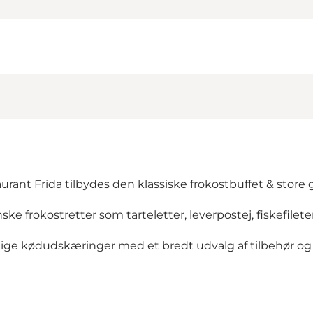
rant Frida tilbydes den klassiske frokostbuffet & store gr
ske frokostretter som tarteletter, leverpostej, fiskefil
lige kødudskæringer med et bredt udvalg af tilbehør og de