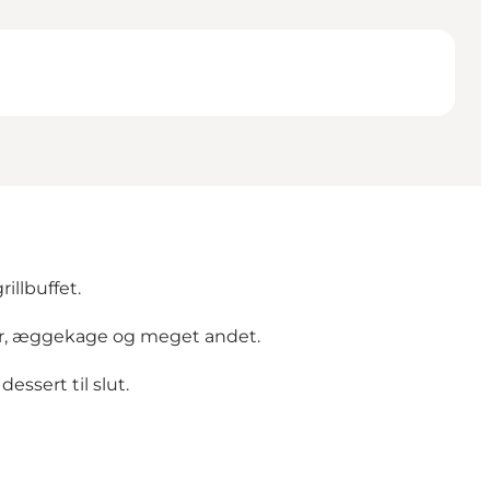
illbuffet.
eter, æggekage og meget andet.
ssert til slut.