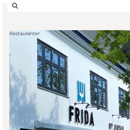
Restauranter
Inspiration
Destinationer
Oplevelser
Overnatning
Planlæg ferien