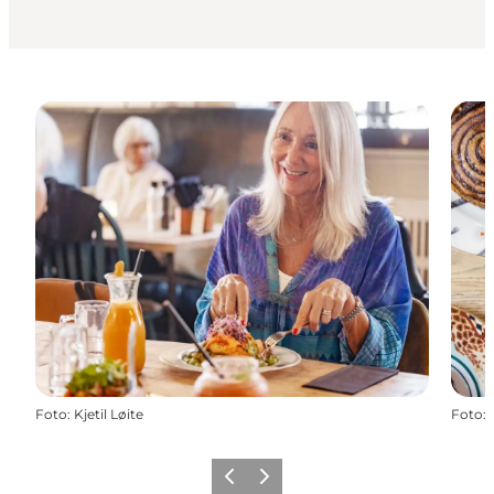
Foto
:
Kjetil Løite
Foto
:
Forrige
Næste