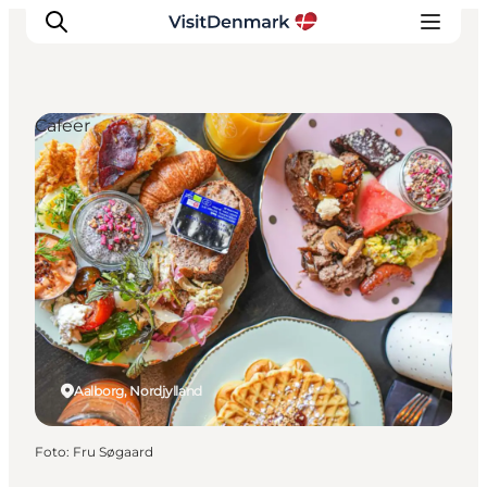
Cafeer
Inspiration
Destinationer
Oplevelser
Overnatning
Planlæg ferien
Aalborg, Nordjylland
Foto
:
Fru Søgaard