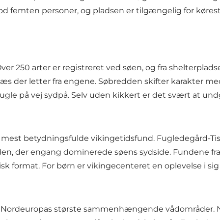
mod femten personer, og pladsen er tilgængelig for køre
ver 250 arter er registreret ved søen, og fra shelterpla
 gæs der letter fra engene. Søbredden skifter karakter 
ugle på vej sydpå. Selv uden kikkert er det svært at und
st betydningsfulde vikingetidsfund. Fugledegård-Tissø
rden, der engang dominerede søens sydside. Fundene fr
 format. For børn er vikingecenteret en oplevelse i si
 af Nordeuropas største sammenhængende vådområder. N