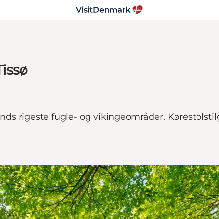
Tissø
lands rigeste fugle- og vikingeområder. Kørestolst