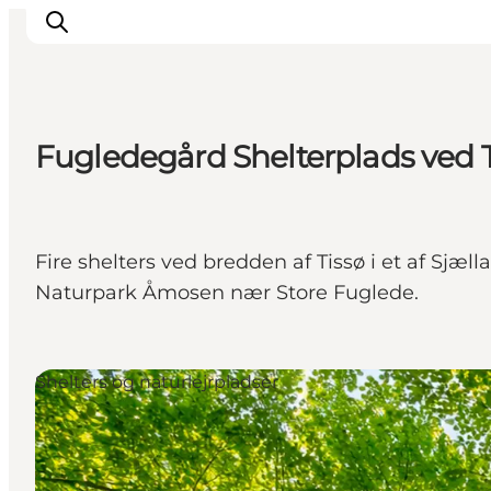
Fugledegård Shelterplads ved 
Inspiration
Destinationer
Oplevelser
Fire shelters ved bredden af Tissø i et af Sjæl
Overnatning
Naturpark Åmosen nær Store Fuglede.
Planlæg ferien
Shelters og naturlejrpladser