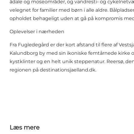
ådale og moseområder, og vandresti- og cykelnetvæ
velegnet for familier med børn i alle aldre. Bålplad
opholdet behageligt uden at gå på kompromis med f
Oplevelser i nærheden
Fra Fugledegård er der kort afstand til flere af V
Kalundborg by med sin ikoniske femtårnede kirke o
kystklinter og en helt unik steppenatur. Reersø, den
regionen på
destinationsjaelland.dk
.
Læs mere