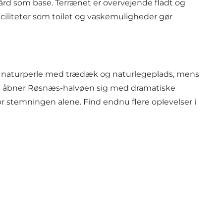
rd som base. Terrænet er overvejende fladt og
faciliteter som toilet og vaskemuligheder gør
u en naturperle med trædæk og naturlegeplads, mens
est åbner Røsnæs-halvøen sig med dramatiske
for stemningen alene. Find endnu flere oplevelser i