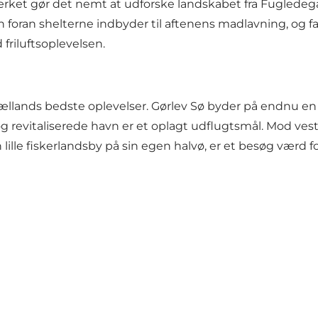
rket gør det nemt at udforske landskabet fra Fugledegå
sen foran shelterne indbyder til aftenens madlavning, og 
riluftsoplevelsen.
estsjællands bedste oplevelser. Gørlev Sø byder på endn
g revitaliserede havn er et oplagt udflugtsmål. Mod v
 lille fiskerlandsby på sin egen halvø, er et besøg værd 