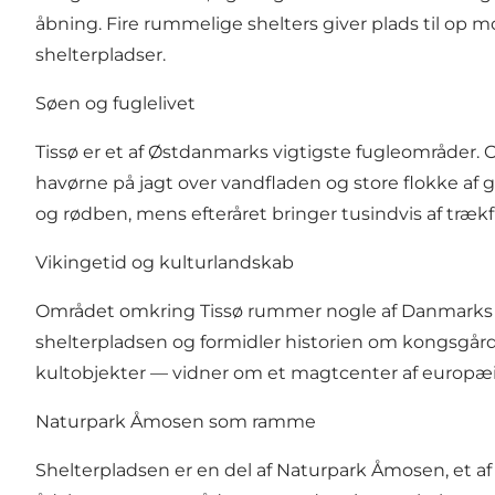
åbning. Fire rummelige shelters giver plads til op 
shelterpladser.
Søen og fuglelivet
Tissø er et af Østdanmarks vigtigste fugleområder. O
havørne på jagt over vandfladen og store flokke af
og rødben, mens efteråret bringer tusindvis af trækf
Vikingetid og kulturlandskab
Området omkring Tissø rummer nogle af Danmarks me
shelterpladsen og formidler historien om kongsgå
kultobjekter — vidner om et magtcenter af europæisk
Naturpark Åmosen som ramme
Shelterpladsen er en del af Naturpark Åmosen, et