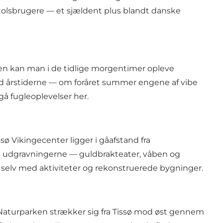
stolsbrugere — et sjældent plus blandt danske
dsen kan man i de tidlige morgentimer opleve
med årstiderne — om foråret summer engene af vibe
gå fugleoplevelser her.
 Vikingecenter ligger i gåafstand fra
a udgravningerne — guldbrakteater, våben og
g selv med aktiviteter og rekonstruerede bygninger.
aturparken strækker sig fra Tissø mod øst gennem