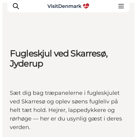
Inspiration
Fugleskjul ved Skarresø,
Destinationer
Jyderup
Oplevelser
Overnatning
Planlæg ferien
Sæt dig bag træpanelerne i fugleskjulet
ved Skarresø og oplev søens fugleliv på
helt tæt hold. Hejrer, lappedykkere og
rørhøge — her er du usynlig gæst i deres
verden.