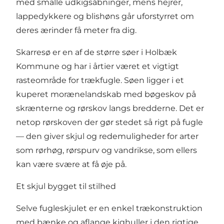
med smalle udkigsåbninger, mens hejrer,
lappedykkere og blishøns går uforstyrret om
deres ærinder få meter fra dig.
Skarresø er en af de større søer i Holbæk
Kommune og har i årtier været et vigtigt
rasteområde for trækfugle. Søen ligger i et
kuperet morænelandskab med bøgeskov på
skrænterne og rørskov langs bredderne. Det er
netop rørskoven der gør stedet så rigt på fugle
— den giver skjul og redemuligheder for arter
som rørhøg, rørspurv og vandrikse, som ellers
kan være svære at få øje på.
Et skjul bygget til stilhed
Selve fugleskjulet er en enkel trækonstruktion
med bænke og aflange kighuller i den rigtige