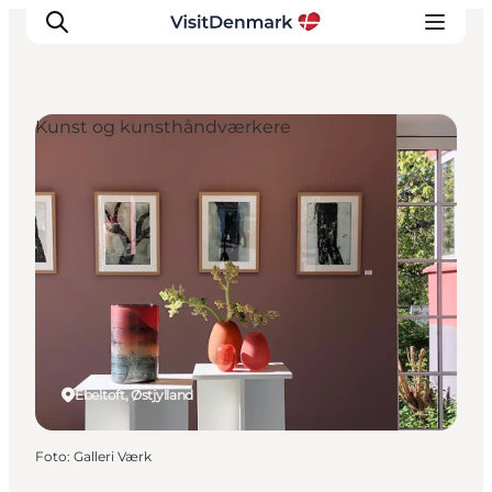
Kunst og kunsthåndværkere
Inspiration
Destinationer
Oplevelser
Overnatning
Planlæg ferien
Ebeltoft, Østjylland
Foto
:
Galleri Værk