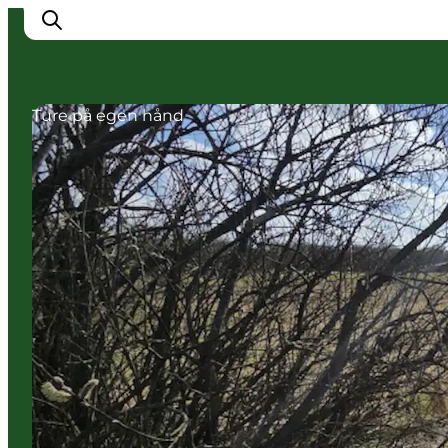
Ture på egen hånd
Inspiration
Destinationer
Oplevelser
Overnatning
Planlæg ferien