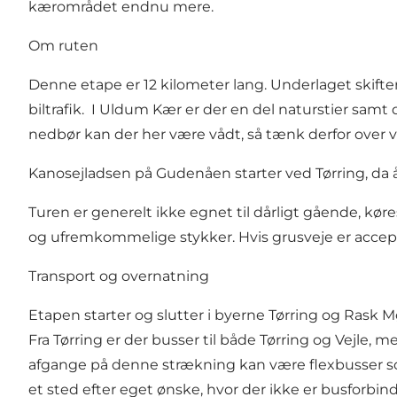
kærområdet endnu mere.
Om ruten
Denne etape er 12 kilometer lang. Underlaget skifter
biltrafik. I Uldum Kær er der en del naturstier sam
nedbør kan der her være vådt, så tænk derfor over va
Kanosejladsen på Gudenåen starter ved Tørring, da åe
Turen er generelt ikke egnet til dårligt gående, kø
og ufremkommelige stykker. Hvis grusveje er accept
Transport og overnatning
Etapen starter og slutter i byerne Tørring og Rask Mø
Fra Tørring er der busser til både Tørring og Vejle, m
afgange på denne strækning kan være flexbusser som 
et sted efter eget ønske, hvor der ikke er busforbin