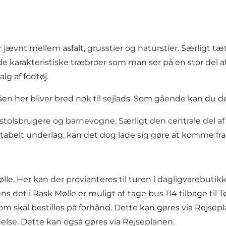
 jævnt mellem asfalt, grusstier og naturstier. Særligt tæ
t de karakteristiske træbroer som man ser på en stor del
lg af fodtøj.
n her bliver bred nok til sejlads. Som gående kan du der
restolsbrugere og barnevogne. Særligt den centrale del 
abelt underlag, kan det dog lade sig gøre at komme fra 
lle. Her kan der provianteres til turen i dagligvarebutikk
ens det i Rask Mølle er muligt at tage bus 114 tilbage til
skal bestilles på forhånd. Dette kan gøres via Rejseplan
delse. Dette kan også gøres via Rejseplanen.