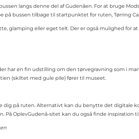
bussen langs denne del af Gudenåen. For at bruge Mods
e på bussen tilbage til startpunktet for ruten, Tørring 
tte, glamping eller eget telt. Der er også mulighed for
 har en fin udstilling om den tørvegravning som i man
en (skiltet med gule pile) fører til museet.
re dig på ruten. Alternativt kan du benytte det digitale k
en. På OplevGudenå-sitet kan du også finde inspiration t
sen