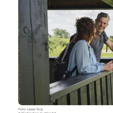
Foto
:
Lasse Torp