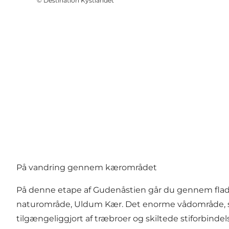
©
Destination Kystlandet
På vandring gennem kærområdet
På denne etape af Gudenåstien går du gennem fladt
naturområde, Uldum Kær. Det enorme vådområde, som
tilgængeliggjort af træbroer og skiltede stiforbinde