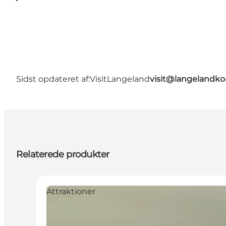
Sidst opdateret af:
VisitLangeland
visit@langeland
Relaterede produkter
Attraktioner