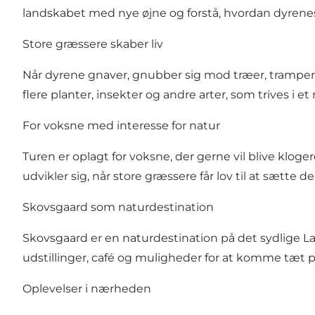
landskabet med nye øjne og forstå, hvordan dyrenes 
Store græssere skaber liv
Når dyrene gnaver, gnubber sig mod træer, tramper sti
flere planter, insekter og andre arter, som trives i e
For voksne med interesse for natur
Turen er oplagt for voksne, der gerne vil blive kloge
udvikler sig, når store græssere får lov til at sætte
Skovsgaard som naturdestination
Skovsgaard er en naturdestination på det sydlige L
udstillinger, café og muligheder for at komme tæt p
Oplevelser i nærheden