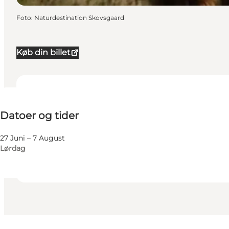
Foto
:
Naturdestination Skovsgaard
Køb din billet
Datoer og tider
Datoer og tider
Besøg hjemmeside
Venner, Min partner, Mig selv
27 Juni – 7 August
Lørdag