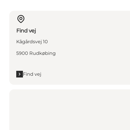
Find vej
Kågårdsvej 10
5900 Rudkøbing
Find vej