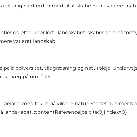
naturlige adfærd er med til at skabe mere varieret natu
er og efterlader lort i landskabet, skaber de små forstyr
t mere varieret landskab.
re på biodiversitet, vildgræsning og naturpleje. Undervej
 deres præg på området.
angeland med fokus på vildere natur. Stedet rummer bla
å landskabet. :contentReference[oaicite:0]{index=0}