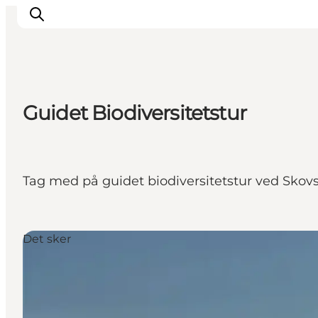
Guidet Biodiversitetstur
Inspiration
Destinationer
Oplevelser
Overnatning
Tag med på guidet biodiversitetstur ved Skovsg
Planlæg ferien
Det sker