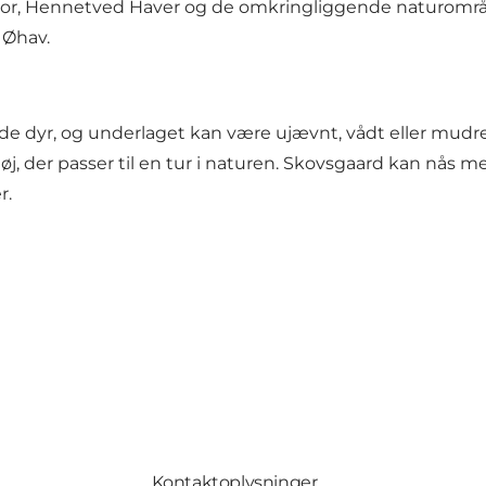
Nor, Hennetved Haver og de omkringliggende naturområd
 Øhav.
e dyr, og underlaget kan være ujævnt, vådt eller mudret
tøj, der passer til en tur i naturen. Skovsgaard kan nås 
r.
Kontaktoplysninger