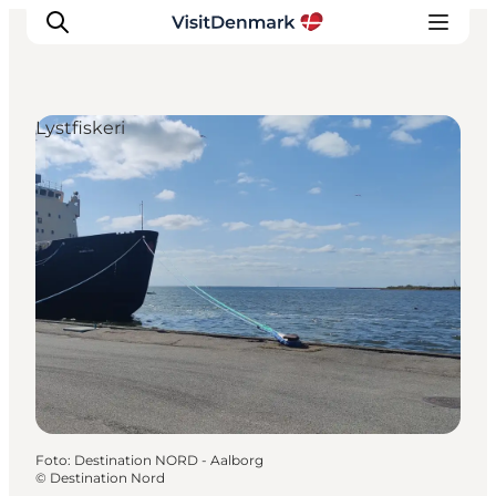
Lystfiskeri
Inspiration
Destinationer
Oplevelser
Overnatning
Planlæg ferien
Foto
:
Destination NORD - Aalborg
©
Destination Nord