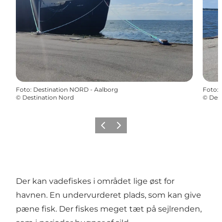
Foto
:
Destination NORD - Aalborg
Foto
:
©
Destination Nord
©
Dest
Forrige
Næste
Der kan vadefiskes i området lige øst for
havnen. En undervurderet plads, som kan give
pæne fisk. Der fiskes meget tæt på sejlrenden,