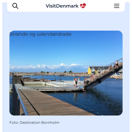
Strande og udendørsbade
Inspiration
Destinationer
Oplevelser
Overnatning
Planlæg ferien
Foto
:
Destination Bornholm