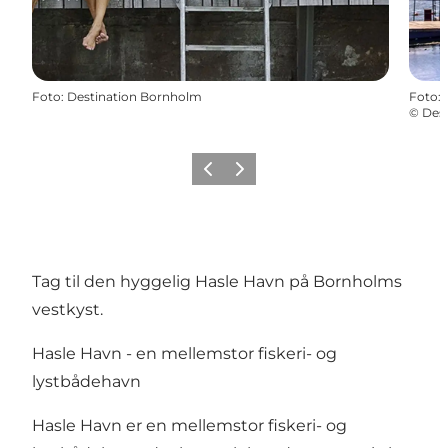
Foto
:
Destination Bornholm
Foto
:
©
Des
Forrige
Næste
Tag til den hyggelig Hasle Havn på Bornholms
vestkyst.
Hasle Havn - en mellemstor fiskeri- og
lystbådehavn
Hasle Havn er en mellemstor fiskeri- og