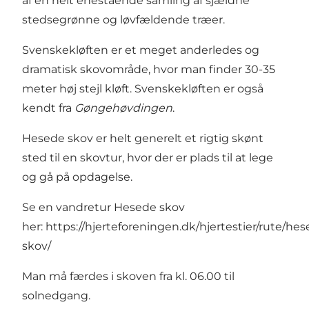
af en helt enestående samling af sjældne
stedsegrønne og løvfældende træer.
Svenskekløften er et meget anderledes og
dramatisk skovområde, hvor man finder 30-35
meter høj stejl kløft. Svenskekløften er også
kendt fra
Gøngehøvdingen
.
Hesede skov er helt generelt et rigtig skønt
sted til en skovtur, hvor der er plads til at lege
og gå på opdagelse.
Se en vandretur Hesede skov
her:
https://hjerteforeningen.dk/hjertestier/rute/he
skov/
Man må færdes i skoven fra kl. 06.00 til
solnedgang.