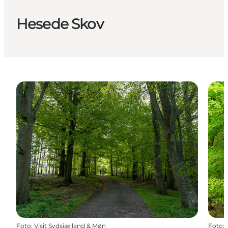
Hesede Skov
Foto
:
Visit Sydsjælland & Møn
Foto
: