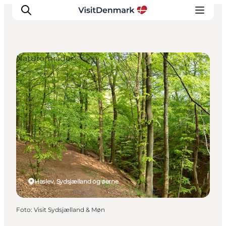
Naturområder
Inspiration
Destinationer
Oplevelser
Overnatning
Planlæg ferien
Haslev, Sydsjælland og øerne
Foto
:
Visit Sydsjælland & Møn