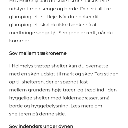
Hos Holmely kan du sove i store luksustelte
udstyret med senge og borde. Der er i alt tre
glampingtelte
til leje. Når du booker dit
glampingtelt skal du ikke tænke på at
medbringe sengetøj. Sengene er redt, når du
kommer.
Sov mellem trækronerne
I Holmelys trætop shelter kan du overnatte
med en skøn udsigt til mark og skov. Tag stigen
op til shelteren, der er spændt fast
mellem grundens høje træer, og træd ind i den
hyggelige shelter med foldemadrasser, små
borde og hyggebelysning.
Læs mere om
shelteren på denne side
.
Sov indendørs under dynen