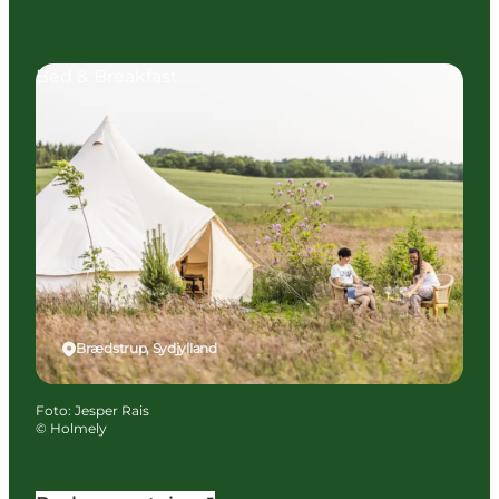
Bed & Breakfast
Brædstrup, Sydjylland
Foto
:
Jesper Rais
©
Holmely