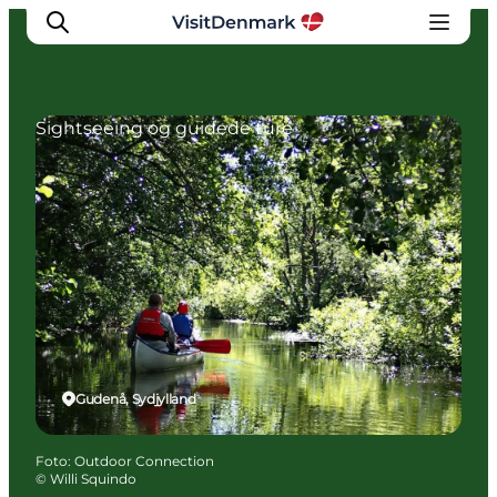
Sightseeing og guidede ture
Inspiration
Destinationer
Oplevelser
Overnatning
Planlæg ferien
Gudenå, Sydjylland
Foto
:
Outdoor Connection
©
Willi Squindo