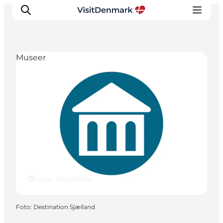
Museer
Inspiration
Destinationer
Oplevelser
Overnatning
Planlæg ferien
Korsør, Vestsjælland
Foto
:
Destination Sjælland