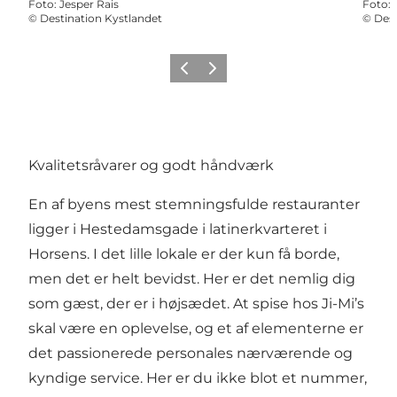
Foto
:
Jesper Rais
Foto
:
©
Destination Kystlandet
©
Dest
Forrige
Næste
Kvalitetsråvarer og godt håndværk
En af byens mest stemningsfulde restauranter
ligger i Hestedamsgade i latinerkvarteret i
Horsens. I det lille lokale er der kun få borde,
men det er helt bevidst. Her er det nemlig dig
som gæst, der er i højsædet. At spise hos Ji-Mi’s
skal være en oplevelse, og et af elementerne er
det passionerede personales nærværende og
kyndige service. Her er du ikke blot et nummer,