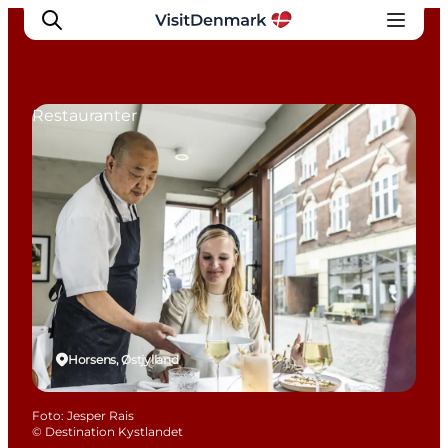
Restauranter
Inspiration
Destinationer
Oplevelser
Overnatning
Planlæg ferien
Horsens, Østjylland
Foto
:
Jesper Rais
©
Destination Kystlandet