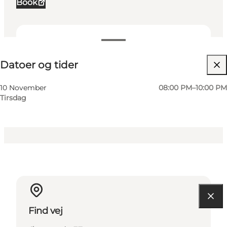
Book
Datoer og tider
Datoer og tider
Besøg hjemmeside
Min virksomhed, Mig selv, Min partner, Venner,
10 November
08:00 PM–10:00 PM
Børn
Tirsdag
Find vej