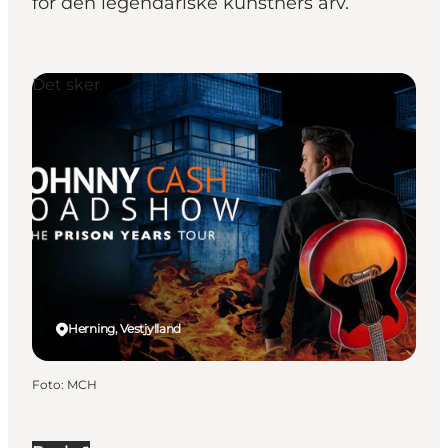
for den legendariske kunstners arv.
Det sker
Herning, Vestjylland
Foto
:
MCH