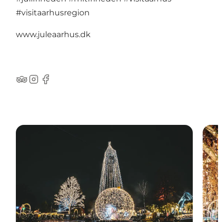
#visitaarhusregion
www.juleaarhus.dk
TripAdvisor
Instagram
Facebook