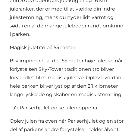
end 3.000 udendørs julekugler og 16 km
juleranker, der er med til at vække din indre
julestemning, mens du nyder lidt varmt og
sødt i en af de mange juleboder rundt omkring
i parken.
Magisk juletræ på 55 meter
Bliv imponeret af det 55 meter høje juletræ når
forlystelsen Sky-Tower traditionen tro bliver
forvandlet til et magisk juletræ. Oplev hvordan
hele parken bliver lyst op af den 2,1 kilometer
lange lyskæde og skaber en magisk stemning.
Ta' i Pariserhjulet og se julen oppefra
Oplev julen fra oven når Pariserhjulet og en stor
del af parkens andre forlystelser holder åbent.