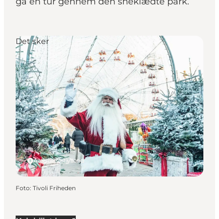
gå en tur gennem den sneklædte park.
Det sker
Aarhus, Østjylland
Foto
:
Tivoli Friheden