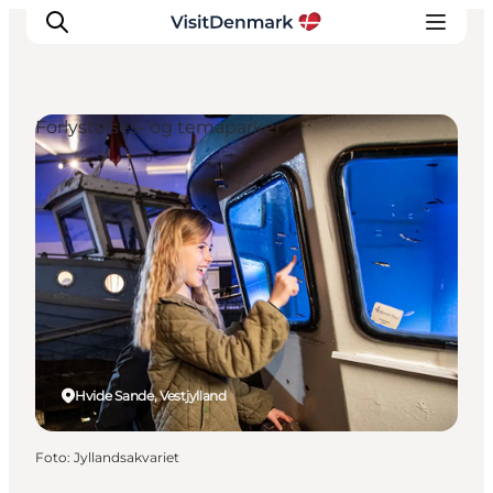
Forlystelses- og temaparker
Inspiration
Destinationer
Oplevelser
Overnatning
Planlæg ferien
Hvide Sande, Vestjylland
Foto
:
Jyllandsakvariet